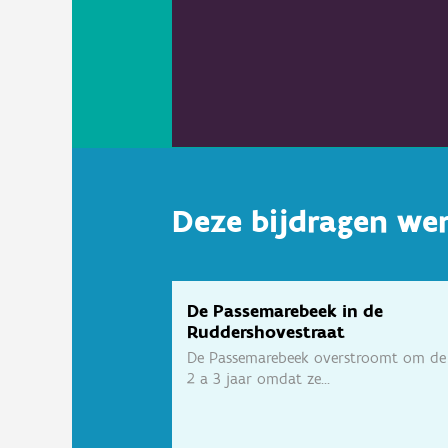
Deze bijdragen we
De Passemarebeek in de
Ruddershovestraat
De Passemarebeek overstroomt om de
2 a 3 jaar omdat ze...