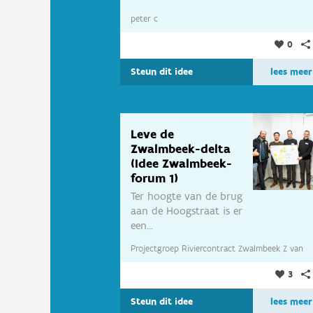
peter c
0
Steun dit idee
lees meer
Leve de
Zwalmbeek-delta
(Idee Zwalmbeek-
forum 1)
Ter hoogte van de brug
aan de Hoogstraat is er
een...
Projectgroep Riviercontract Zwalmbeek Z
van
3
Projectgroep Riviercontract Zwalmbeek
Steun dit idee
lees meer