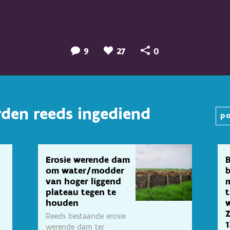
9
27
0
rden reeds ingediend
po
Erosie werende dam
B
om water/modder
b
van hoger liggend
m
plateau tegen te
houden
w
Reeds bestaande erosie
1
werende dam ter