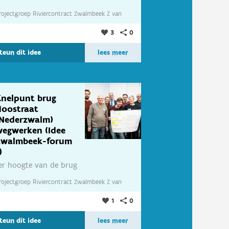
m hun eigen huis te
rojectgroep Riviercontract Zwalmbeek Z
van
eschermen tegen
ateroverlast...
3
0
rojectgroep Riviercontract Zwalmbeek
teun dit idee
lees meer
Knelpunt brug
Hoostraat
(Nederzwalm)
wegwerken (Idee
Zwalmbeek-forum
)
er hoogte van de brug
n de Hoogstraat
rojectgroep Riviercontract Zwalmbeek Z
van
Nederzwalm)...
1
0
rojectgroep Riviercontract Zwalmbeek
teun dit idee
lees meer