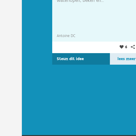
waterlopen, beken en...
Antoine DC
6
Steun dit idee
lees meer