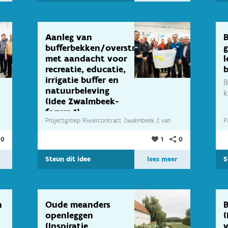
Aanleg van
B
bufferbekken/overstromingsgebied
g
met aandacht voor
l
recreatie, educatie,
b
irrigatie buffer en
B
natuurbeleving
k
(Idee Zwalmbeek-
forum 1)
Projectgroep Riviercontract Zwalmbeek Z
van
P
Om het water vast te
houden is het
0
1
0
Projectgroep Riviercontract Zwalmbeek
belangrijk om op...
Steun dit idee
lees meer
S
n
Oude meanders
B
openleggen
(
(Inspiratie