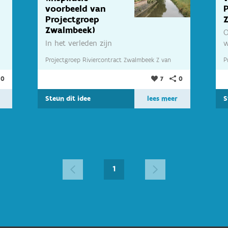
voorbeeld van
P
Projectgroep
Zwalmbeek)
O
In het verleden zijn
w
verschillende oude
d
Projectgroep Riviercontract Zwalmbeek Z
van
P
meanders dicht...
0
7
0
Projectgroep Riviercontract Zwalmbeek
P
Steun dit idee
lees meer
S
1