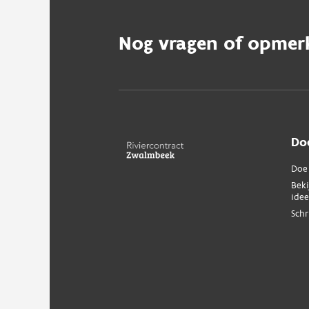
Nog vragen of opmer
Do
Doe 
Beki
ide
Schr