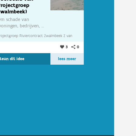
rojectgroep
Zwalmbeek)
m schade van
oningen, bedrijven, ...
oor...
rojectgroep Riviercontract Zwalmbeek Z
van
3
0
rojectgroep Riviercontract Zwalmbeek
teun dit idee
lees meer