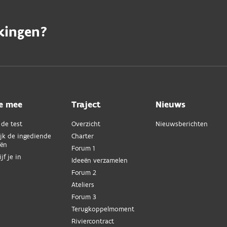
kingen?
e mee
Traject
Nieuws
de test
Overzicht
Nieuwsberichten
jk de ingediende
Charter
eën
Forum 1
ijf je in
Ideeën verzamelen
Forum 2
Ateliers
Forum 3
Terugkoppelmoment
Riviercontract