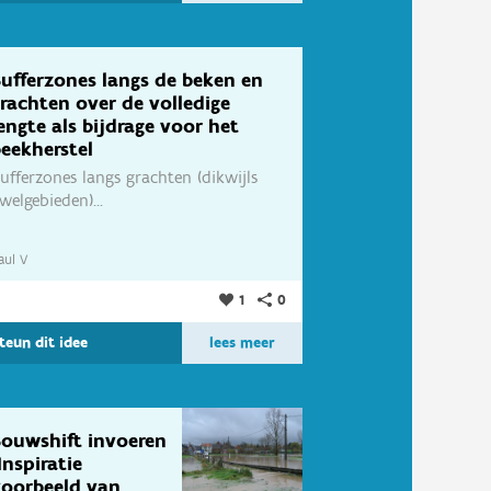
ufferzones langs de beken en
rachten over de volledige
engte als bijdrage voor het
eekherstel
ufferzones langs grachten (dikwijls
welgebieden)...
aul V
1
0
teun dit idee
lees meer
ouwshift invoeren
Inspiratie
voorbeeld van