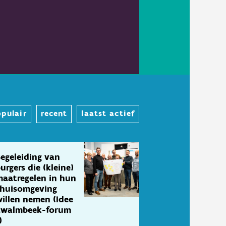
pulair
recent
laatst actief
egeleiding van
urgers die (kleine)
aatregelen in hun
thuisomgeving
illen nemen (Idee
Zwalmbeek-forum
)