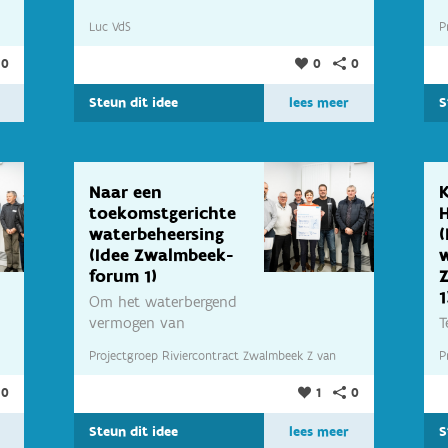
hoogte 80-82,...
O
Luc VdS
P
b
w
0
0
0
P
Steun dit idee
lees meer
S
Naar een
toekomstgerichte
waterbeheersing
(Idee Zwalmbeek-
forum 1)
1
Om het waterbergend
vermogen van
T
waterlopen te...
i
Projectgroep Riviercontract Zwalmbeek Z
van
P
(
0
1
0
Projectgroep Riviercontract Zwalmbeek
P
Steun dit idee
lees meer
S