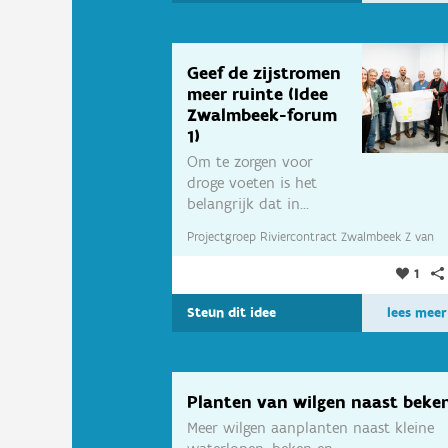
Geef de zijstromen
meer ruinte (Idee
Zwalmbeek-forum
1)
Om te zorgen voor
droge voeten is het
belangrijk dat in...
Projectgroep Riviercontract Zwalmbeek Z
van
1
Projectgroep Riviercontract Zwalmbeek
Steun dit idee
lees meer
Planten van wilgen naast beke
Meer wilgen aanplanten naast kleine